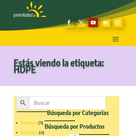
Estás viendo la etiqueta:
HDPE
Búsqueda por Categorías
5
Bandejas
5
Búsqueda por Productos
productos
4
Europeas
4