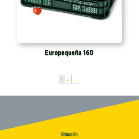
Europequeña 160
1
2
→
Dirección